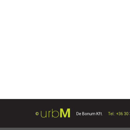
©
De Bonum Kft.
Tel.: +36 30