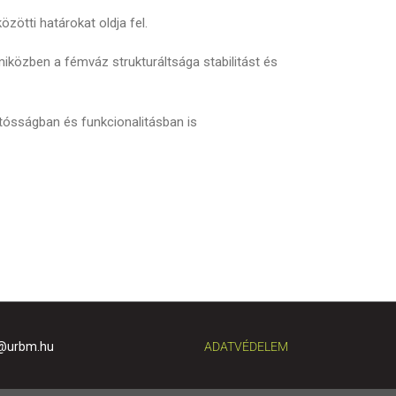
ötti határokat oldja fel.
miközben a fémváz strukturáltsága stabilitást és
tósságban és funkcionalitásban is
o@urbm.hu
ADATVÉDELEM