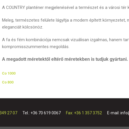
A COUNTRY planténer megjelenésével a természet és a városi tér köz
Meleg, természetes felülete lágyítja a modern épített környezetet, 
eleganciát kölcsönöz.
A fa és fém kombinációja nemcsak vizuálisan izgalmas, hanem tar
kompromisszummentes megoldás.
A megadott méretektől eltérő méretekben is tudjuk gyártani.
Co 1000
Co 800
 349 27 07
Tel.: +36 70 619 0067
Fax: +36 1 357 3752
E-mail: inf