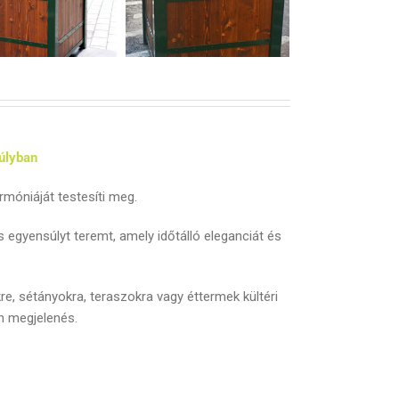
úlyban
móniáját testesíti meg.
egyensúlyt teremt, amely időtálló eleganciát és
e, sétányokra, teraszokra vagy éttermek kültéri
n megjelenés.