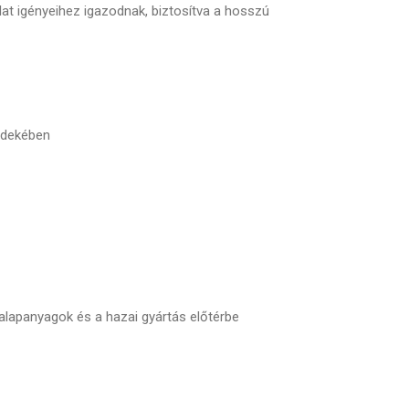
t igényeihez igazodnak, biztosítva a hosszú
rdekében
lapanyagok és a hazai gyártás előtérbe