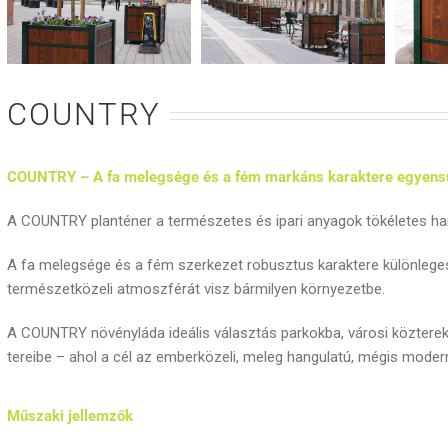
COUNTRY
COUNTRY – A fa melegsége és a fém markáns karaktere egyens
A COUNTRY planténer a természetes és ipari anyagok tökéletes har
A fa melegsége és a fém szerkezet robusztus karaktere különleges 
természetközeli atmoszférát visz bármilyen környezetbe.
A COUNTRY növényláda ideális választás parkokba, városi közterekr
tereibe – ahol a cél az emberközeli, meleg hangulatú, mégis moder
Műszaki jellemzők