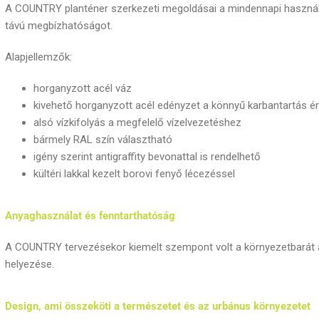
A COUNTRY planténer szerkezeti megoldásai a mindennapi használa
távú megbízhatóságot.
Alapjellemzők:
horganyzott acél váz
kivehető horganyzott acél edényzet a könnyű karbantartás é
alsó vízkifolyás a megfelelő vízelvezetéshez
bármely RAL szín választható
igény szerint antigraffity bevonattal is rendelhető
kültéri lakkal kezelt borovi fenyő lécezéssel
Anyaghasználat és fenntarthatóság
A COUNTRY tervezésekor kiemelt szempont volt a környezetbarát a
helyezése.
Design, ami összeköti a természetet és az urbánus környezetet