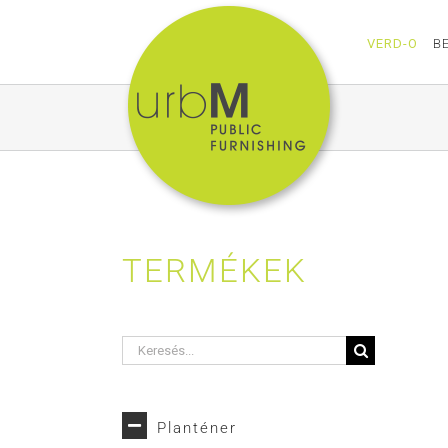
Kihagyás
VERD-O
B
TERMÉKEK
Keresés...
Planténer