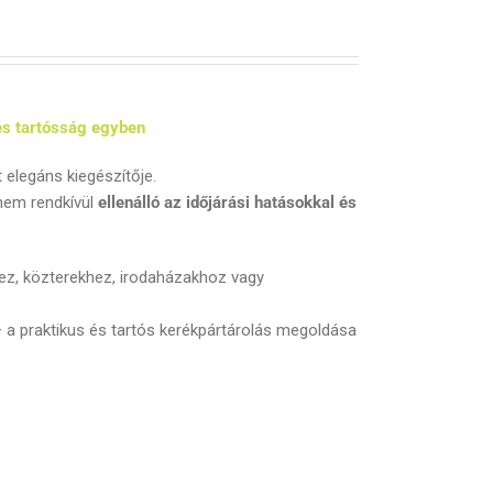
és tartósság egyben
 elegáns kiegészítője.
nem rendkívül
ellenálló az időjárási hatásokkal és
hez, közterekhez, irodaházakhoz vagy
 – a praktikus és tartós kerékpártárolás megoldása