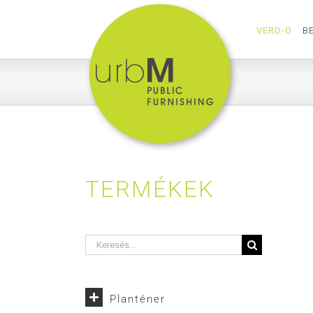
Kihagyás
VERD-O
B
TERMÉKEK
Keresés...
Planténer