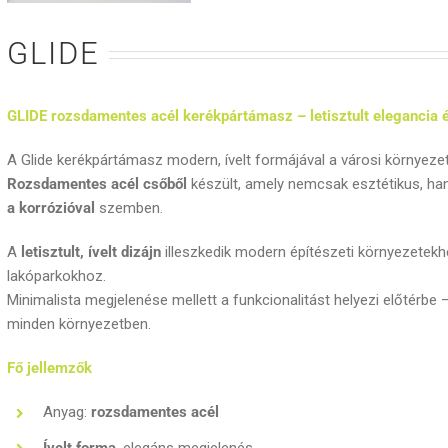
GLIDE
GLIDE rozsdamentes acél kerékpártámasz – letisztult elegancia 
A Glide kerékpártámasz modern, ívelt formájával a városi környezet
Rozsdamentes acél csőből
készült, amely nemcsak esztétikus, ha
a korrózióval
szemben.
A
letisztult, ívelt dizájn
illeszkedik modern építészeti környezetek
lakóparkokhoz.
Minimalista megjelenése mellett a funkcionalitást helyezi előtérbe
minden környezetben.
Fő jellemzők
Anyag:
rozsdamentes acél
Ívelt forma
, elegáns megjelenés