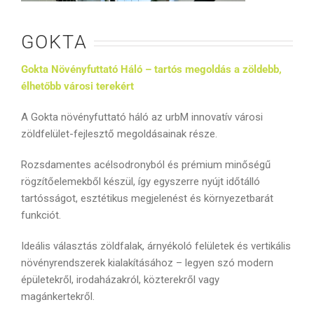
GOKTA
Gokta Növényfuttató Háló – tartós megoldás a zöldebb,
élhetőbb városi terekért
A Gokta növényfuttató háló az urbM innovatív városi
zöldfelület-fejlesztő megoldásainak része.
Rozsdamentes acélsodronyból és prémium minőségű
rögzítőelemekből készül, így egyszerre nyújt időtálló
tartósságot, esztétikus megjelenést és környezetbarát
funkciót.
Ideális választás zöldfalak, árnyékoló felületek és vertikális
növényrendszerek kialakításához – legyen szó modern
épületekről, irodaházakról, közterekről vagy
magánkertekről.