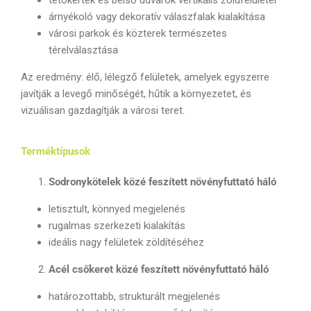
tetőkertek és belső udvarok vertikális zöldfelületei
árnyékoló vagy dekoratív válaszfalak kialakítása
városi parkok és közterek természetes
térelválasztása
Az eredmény: élő, lélegző felületek, amelyek egyszerre
javítják a levegő minőségét, hűtik a környezetet, és
vizuálisan gazdagítják a városi teret.
Terméktípusok
Sodronykötelek közé feszített növényfuttató háló
letisztult, könnyed megjelenés
rugalmas szerkezeti kialakítás
ideális nagy felületek zöldítéséhez
Acél csőkeret közé feszített növényfuttató háló
határozottabb, strukturált megjelenés