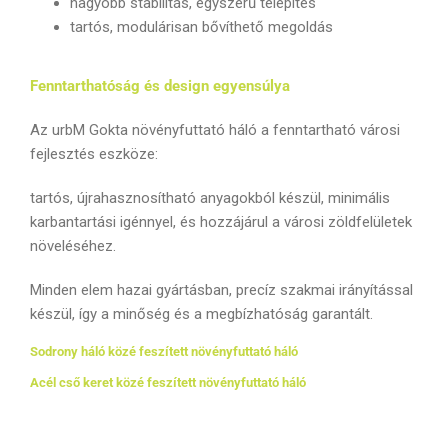
nagyobb stabilitás, egyszerű telepítés
tartós, modulárisan bővíthető megoldás
Fenntarthatóság és design egyensúlya
Az urbM Gokta növényfuttató háló a fenntartható városi
fejlesztés eszköze:
tartós, újrahasznosítható anyagokból készül, minimális
karbantartási igénnyel, és hozzájárul a városi zöldfelületek
növeléséhez.
Minden elem hazai gyártásban, precíz szakmai irányítással
készül, így a minőség és a megbízhatóság garantált.
Sodrony háló közé feszített növényfuttató háló
Acél cső keret közé feszített növényfuttató háló