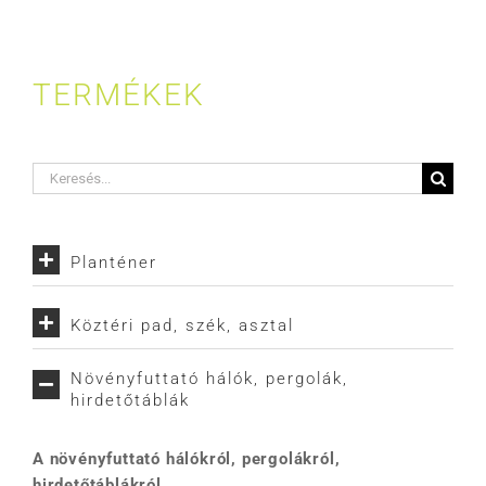
TERMÉKEK
Keresés...
Planténer
Köztéri pad, szék, asztal
Növényfuttató hálók, pergolák,
hirdetőtáblák
A növényfuttató hálókról, pergolákról,
hirdetőtáblákról