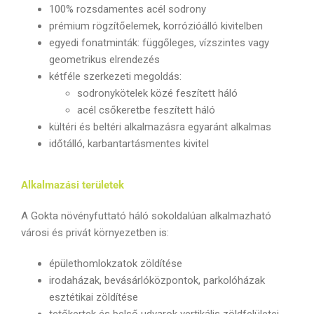
100% rozsdamentes acél sodrony
prémium rögzítőelemek, korrózióálló kivitelben
egyedi fonatminták: függőleges, vízszintes vagy
geometrikus elrendezés
kétféle szerkezeti megoldás:
sodronykötelek közé feszített háló
acél csőkeretbe feszített háló
kültéri és beltéri alkalmazásra egyaránt alkalmas
időtálló, karbantartásmentes kivitel
Alkalmazási területek
A Gokta növényfuttató háló sokoldalúan alkalmazható
városi és privát környezetben is:
épülethomlokzatok zöldítése
irodaházak, bevásárlóközpontok, parkolóházak
esztétikai zöldítése