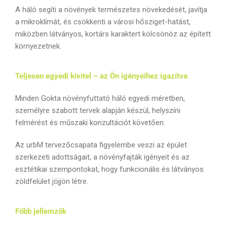
A háló segíti a növények természetes növekedését, javítja
a mikroklímát, és csökkenti a városi hősziget-hatást,
miközben látványos, kortárs karaktert kölcsönöz az épített
környezetnek.
Teljesen egyedi kivitel – az Ön igényeihez igazítva
Minden Gokta növényfuttató háló egyedi méretben,
személyre szabott tervek alapján készül, helyszíni
felmérést és műszaki konzultációt követően.
Az urbM tervezőcsapata figyelembe veszi az épület
szerkezeti adottságait, a növényfajták igényeit és az
esztétikai szempontokat, hogy funkcionális és látványos
zöldfelület jöjjön létre.
Főbb jellemzők