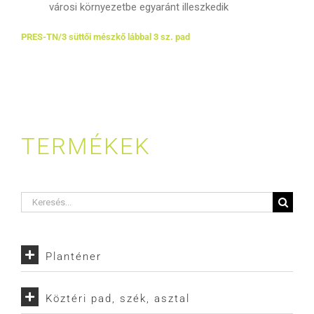
városi környezetbe egyaránt illeszkedik
PRES-TN/3 süttői mészkő lábbal 3 sz. pad
TERMÉKEK
Keresés...
Planténer
Köztéri pad, szék, asztal