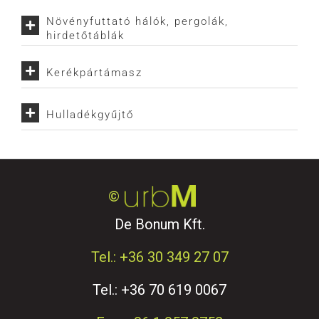
Növényfuttató hálók, pergolák,
hirdetőtáblák
Kerékpártámasz
Hulladékgyűjtő
©
De Bonum Kft.
Tel.: +36 30 349 27 07
Tel.: +36 70 619 0067