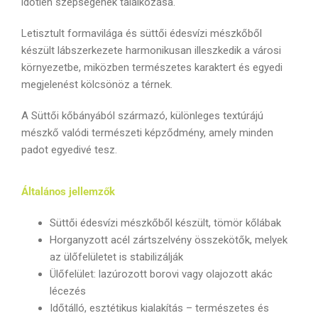
időtlen szépségének találkozása.
Letisztult formavilága és süttői édesvízi mészkőből
készült lábszerkezete harmonikusan illeszkedik a városi
környezetbe, miközben természetes karaktert és egyedi
megjelenést kölcsönöz a térnek.
A Süttői kőbányából származó, különleges textúrájú
mészkő valódi természeti képződmény, amely minden
padot egyedivé tesz.
Általános jellemzők
Süttői édesvízi mészkőből készült, tömör kőlábak
Horganyzott acél zártszelvény összekötők, melyek
az ülőfelületet is stabilizálják
Ülőfelület: lazúrozott borovi vagy olajozott akác
lécezés
Időtálló, esztétikus kialakítás – természetes és